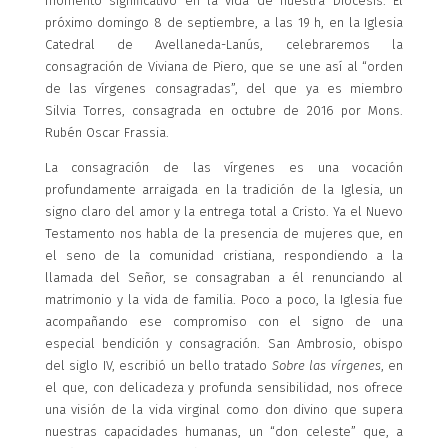
momento significativo en la vida de nuestra Diócesis. El
próximo domingo 8 de septiembre, a las 19 h, en la Iglesia
Catedral de Avellaneda-Lanús, celebraremos la
consagración de Viviana de Piero, que se une así al “orden
de las vírgenes consagradas”, del que ya es miembro
Silvia Torres, consagrada en octubre de 2016 por Mons.
Rubén Oscar Frassia.
La consagración de las vírgenes es una vocación
profundamente arraigada en la tradición de la Iglesia, un
signo claro del amor y la entrega total a Cristo. Ya el Nuevo
Testamento nos habla de la presencia de mujeres que, en
el seno de la comunidad cristiana, respondiendo a la
llamada del Señor, se consagraban a él renunciando al
matrimonio y la vida de familia. Poco a poco, la Iglesia fue
acompañando ese compromiso con el signo de una
especial bendición y consagración. San Ambrosio, obispo
del siglo IV, escribió un bello tratado
Sobre las vírgenes
, en
el que, con delicadeza y profunda sensibilidad, nos ofrece
una visión de la vida virginal como don divino que supera
nuestras capacidades humanas, un “don celeste” que, a