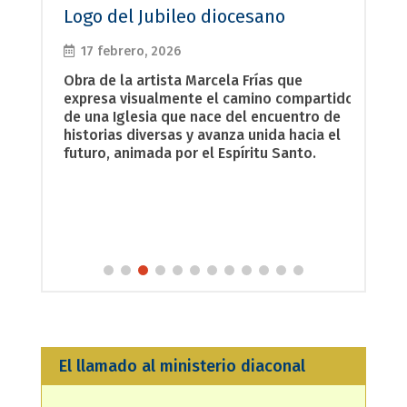
ños
Logo del Jubileo diocesano
Himn
17 febrero, 2026
17 
Obra de la artista Marcela Frías que
El hi
expresa visualmente el camino compartido
canta
os 25
de una Iglesia que nace del encuentro de
de es
historias diversas y avanza unida hacia el
renov
idad
futuro, animada por el Espíritu Santo.
dejar
nacer
El llamado al ministerio diaconal