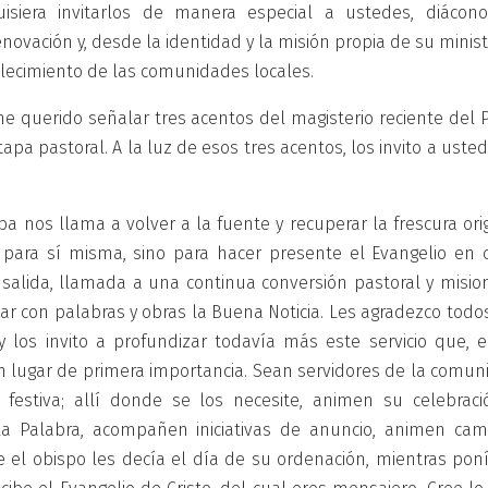
isiera invitarlos de manera especial a ustedes, diácono
ación y, desde la identidad y la misión propia de su ministe
rtalecimiento de las comunidades locales.
e querido señalar tres acentos del magisterio reciente del 
pa pastoral. A la luz de esos tres acentos, los invito a uste
apa nos llama a volver a la fuente y recuperar la frescura ori
te para sí misma, sino para hacer presente el Evangelio en 
salida, llamada a una continua conversión pastoral y mision
ciar con palabras y obras la Buena Noticia. Les agradezco todo
y los invito a profundizar todavía más este servicio que, e
un lugar de primera importancia. Sean servidores de la comun
festiva; allí donde se los necesite, animen su celebraci
la Palabra, acompañen iniciativas de anuncio, animen cam
 el obispo les decía el día de su ordenación, mientras poní