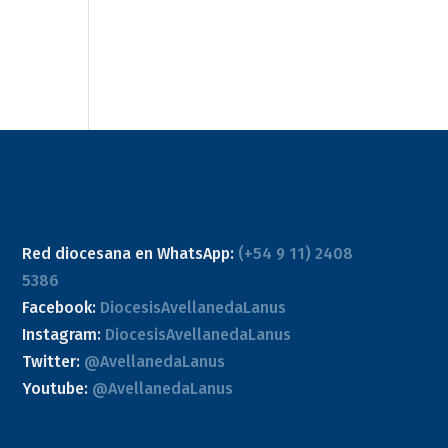
Red diocesana en WhatsApp:
(+54 9 11) 2408
5386
Facebook:
DiocesisAvellanedaLanus
Instagram:
DiocesisAvellanedaLanus
Twitter:
@AvellanedaLanus
Youtube:
@AvellanedaLanus