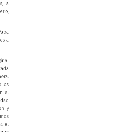
s, a
rio,
Papa
des a
ginal
cada
era.
s los
n el
idad
ón y
inos
a el