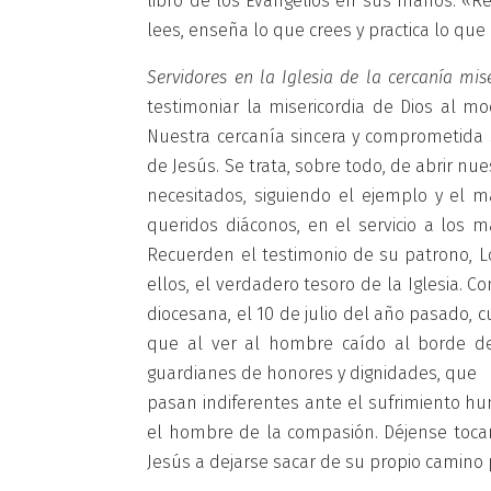
libro de los Evangelios en sus manos: «Re
lees, enseña lo que crees y practica lo qu
Servidores en la Iglesia de la cercanía mis
testimoniar la misericordia de Dios al m
Nuestra cercanía sincera y comprometida s
de Jesús. Se trata, sobre todo, de abrir nu
necesitados, siguiendo el ejemplo y el 
queridos diáconos, en el servicio a los m
Recuerden el testimonio de su patrono, L
ellos, el verdadero tesoro de la Iglesia. C
diocesana, el 10 de julio del año pasado, c
que al ver al hombre caído al borde del
guardianes de honores y dignidades, que
pasan indiferentes ante el sufrimiento h
el hombre de la compasión. Déjense tocar
Jesús a dejarse sacar de su propio camino 