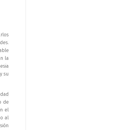
arlos
des.
table
n la
lesia
y su
idad
o de
n el
o al
sión