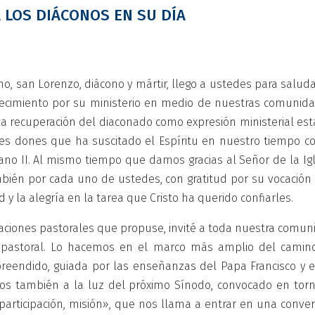
 LOS DIÁCONOS EN SU DÍA
no, san Lorenzo, diácono y mártir, llego a ustedes para salud
decimiento por su ministerio en medio de nuestras comunida
 la recuperación del diaconado como expresión ministerial es
des dones que ha suscitado el Espíritu en nuestro tiempo co
cano II. Al mismo tiempo que damos gracias al Señor de la Ig
bién por cada uno de ustedes, con gratitud por su vocación 
d y la alegría en la tarea que Cristo ha querido confiarles.
taciones pastorales que propuse, invité a toda nuestra comun
 pastoral. Lo hacemos en el marco más amplio del camin
preendido, guiada por las enseñanzas del Papa Francisco y e
emos también a la luz del próximo Sínodo, convocado en torn
participación, misión», que nos llama a entrar en una conver