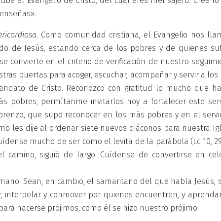
cibe el Evangelio de Cristo, del cual eres mensajero. Cree l
e enseñas».
ericordiosa
. Como comunidad cristiana, el Evangelio nos lla
odo de Jesús, estando cerca de los pobres y de quienes suf
e convierte en el criterio de verificación de nuestro seguim
estras puertas para acoger, escuchar, acompañar y servir a lo
mandato de Cristo. Reconozco con gratitud lo mucho que ha
ás pobres; permítanme invitarlos hoy a fortalecer este servi
orenzo, que supo reconocer en los más pobres y en el servic
omo les dije al ordenar siete nuevos diáconos para nuestra Ig
uídense mucho de ser como el levita de la parábola (Lc 10, 29
 camino, siguió de largo. Cuídense de convertirse en cel
umano. Sean, en cambio, el samaritano del que habla Jesús, 
, interpelar y conmover por quienes encuentren, y aprenda
para hacerse prójimos, como él se hizo nuestro prójimo.