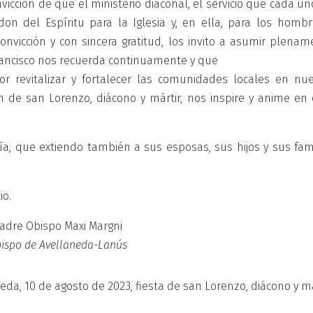
icción de que el ministerio diaconal, el servicio que cada u
n del Espíritu para la Iglesia y, en ella, para los hombr
nvicción y con sincera gratitud, los invito a asumir plenam
rancisco nos recuerda continuamente y que
 revitalizar y fortalecer las comunidades locales en nue
ión de san Lorenzo, diácono y mártir, nos inspire y anime en
a, que extiendo también a sus esposas, sus hijos y sus fami
io.
adre Obispo Maxi Margni
ispo de Avellaneda-Lanús
eda, 10 de agosto de 2023, fiesta de san Lorenzo, diácono y má