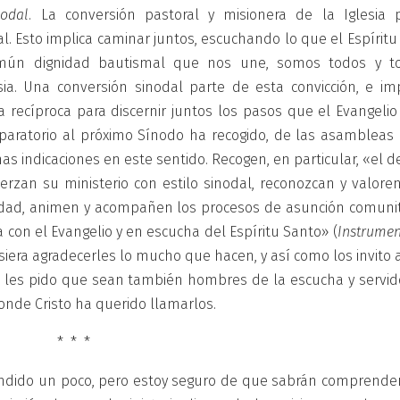
nodal
. La conversión pastoral y misionera de la Iglesia 
. Esto implica caminar juntos, escuchando lo que el Espíritu
omún dignidad bautismal que nos une, somos todos y t
ia. Una conversión sinodal parte de esta convicción, e imp
 recíproca para discernir juntos los pasos que el Evangelio
aratorio al próximo Sínodo ha recogido, de las asambleas 
s indicaciones en este sentido. Recogen, en particular, «el 
erzan su ministerio con estilo sinodal, reconozcan y valoren
dad, animen y acompañen los procesos de asunción comunit
a con el Evangelio y en escucha del Espíritu Santo» (
Instrume
isiera agradecerles lo mucho que hacen, y así como los invito 
 les pido que sean también hombres de la escucha y servid
de Cristo ha querido llamarlos.
* * *
endido un poco, pero estoy seguro de que sabrán comprende