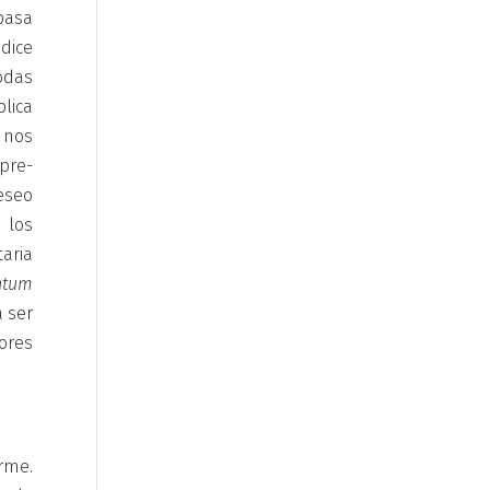
pasa
 dice
odas
lica
 nos
pre-
deseo
 los
aria
ntum
a ser
ores
rme.