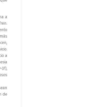
o que
ma a
ren.
iento
s más
cen,
cio.
io a
lesia
-37),
osos
sean
n de