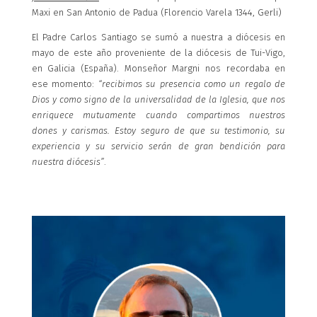
Maxi en San Antonio de Padua (Florencio Varela 1344, Gerli)
El Padre Carlos Santiago se sumó a nuestra a diócesis en
mayo de este año proveniente de la diócesis de Tui-Vigo,
en Galicia (España). Monseñor Margni nos recordaba en
ese momento:
“recibimos su presencia como un regalo de
Dios y como signo de la universalidad de la Iglesia, que nos
enriquece mutuamente cuando compartimos nuestros
dones y carismas. Estoy seguro de que su testimonio, su
experiencia y su servicio serán de gran bendición para
nuestra diócesis”
.