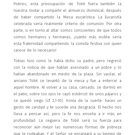
Pobres, esta preocupación de Tobit fuera también la
nuestra. Invitar a compartir el almuerzo dominical, después
de haber compartido la Mesa eucarística. La Eucaristía
celebrada sería realmente criterio de comunión. Por otra
parte, si en torno al altar somos conscientes de que todos
somos hermanos y hermanas, ¡cuánto más visible sería
esta fraternidad compartiendo la comida festiva con quien
carece de lo necesario!
Tobías hizo como le había dicho su padre, pero regresó
con la noticia de que habían asesinado a un pobre y lo
habían abandonado en medio de la plaza. Sin vacilar, el
anciano Tobit se levantó de la mesa y fue a enterrar a
aquel hombre. Al volver a su casa, cansado, se durmió en
el patio; sobre los ojos le cayó estiércol de unos pájaros y
se quedó ciego (cf. 2,1-10). Ironía de la suerte: haces un
gesto de caridad y te sucede una desgracia. El hecho nos
lleva a pensar así; pero la fe nos enseña a ir más en
profundidad. La ceguera de Tobit será su fuerza para
reconocer aún mejor las numerosas formas de pobreza
que le rodeaban. Y el Señor se encargará a su tiempo de