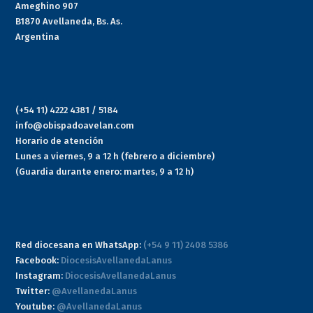
Ameghino 907
B1870 Avellaneda, Bs. As.
Argentina
(+54 11) 4222 4381 / 5184
info@obispadoavelan.com
Horario de atención
Lunes a viernes, 9 a 12 h (febrero a diciembre)
(Guardia durante enero: martes, 9 a 12 h)
Red diocesana en WhatsApp:
(+54 9 11) 2408 5386
Facebook:
DiocesisAvellanedaLanus
Instagram:
DiocesisAvellanedaLanus
Twitter:
@AvellanedaLanus
Youtube:
@AvellanedaLanus