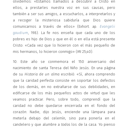
olvidemos: «Estamos llamados a descubrir a Cristo en
ellos, a prestarles nuestra voz en sus causas, pero
también a ser sus amigos, a escucharlos, a interpretarlos y
a recoger la misteriosa sabiduría que Dios quiere
comunicarnos a través de ellos» (Exhort. ap.
Evangelii
gaudium
, 198). La fe nos enseña que cada uno de los
pobres es hijo de Dios y que en él o en ella está presente
Cristo: «Cada vez que lo hicieron con el más pequeño de
mis hermanos, lo hicieron conmigo» (
Mt
25,40).
10. Este año se conmemora el 150 aniversario del
nacimiento de santa Teresa del Niño Jesús. En una página
de su
Historia de un alma
escribió: «Sí, ahora comprendo
que la caridad perfecta consiste en soportar los defectos
de los demás, en no extrañarse de sus debilidades, en
edificarse de los más pequeños actos de virtud que les
veamos practicar. Pero, sobre todo, comprendí que la
caridad no debe quedarse encerrada en el fondo del
corazón: Nadie, dijo Jesús, enciende una lámpara para
meterla debajo del celemín, sino para ponerla en el
candelero y que alumbre a
todos
los de la casa. Yo pienso