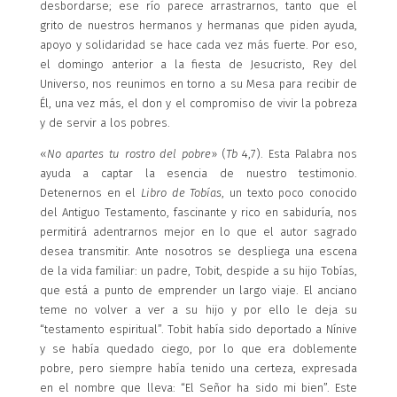
desbordarse; ese río parece arrastrarnos, tanto que el
grito de nuestros hermanos y hermanas que piden ayuda,
apoyo y solidaridad se hace cada vez más fuerte. Por eso,
el domingo anterior a la fiesta de Jesucristo, Rey del
Universo, nos reunimos en torno a su Mesa para recibir de
Él, una vez más, el don y el compromiso de vivir la pobreza
y de servir a los pobres.
«
No apartes tu rostro del pobre
»
(
Tb
4,7). Esta Palabra nos
ayuda a captar la esencia de nuestro testimonio.
Detenernos en el
Libro de Tobías
, un texto poco conocido
del Antiguo Testamento, fascinante y rico en sabiduría, nos
permitirá adentrarnos mejor en lo que el autor sagrado
desea transmitir. Ante nosotros se despliega una escena
de la vida familiar: un padre, Tobit, despide a su hijo Tobías,
que está a punto de emprender un largo viaje. El anciano
teme no volver a ver a su hijo y por ello le deja su
“testamento espiritual”. Tobit había sido deportado a Nínive
y se había quedado ciego, por lo que era doblemente
pobre, pero siempre había tenido una certeza, expresada
en el nombre que lleva: “El Señor ha sido mi bien”. Este