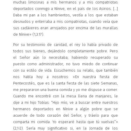
muchas limosnas a mis hermanos y a mis compatriotas
deportados conmigo a Nínive, en el país de los Asirios. […]
Daba mi pan a los hambrientos, vestía a los que estaban
desnudos y enterraba a mis compatriotas, cuando veía que
sus cadáveres eran arrojados por encima de las murallas
de Nínive» (1,3.17).
Por su testimonio de caridad, el rey lo había privado de
todos sus bienes, dejándolo completamente pobre. Pero
el Señor aún lo necesitaba; habiendo recuperado su
puesto como administrador, no tuvo miedo de continuar
con su estilo de vida. Escuchemos su relato, que también
nos habla hoy a nosotros: «En nuestra fiesta de
Pentecostés, que es la santa fiesta de las siete Semanas,
me prepararon una buena comida y yo me dispuse a comer.
Cuando me encontré con la mesa llena de manjares, le
dije a mi hijo Tobías: “Hijo mío, ve a buscar entre nuestros
hermanos deportados en Nínive a algún pobre que se
acuerde de todo corazón del Señor, y tráelo para que
comparta mi comida. Yo esperaré hasta que tú vuelvas”»
(2,1-2). Sería muy significativo si, en la Jornada de los