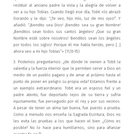
restituir al anciano padre la vista y la alegría de volver a
ver a su hijo Tobías. Cuando llegó ese día, Tobit «lo abrazó
llorando y le dijo: “¡Te veo, hijo mío, luz de mis ojos!”. Y
añadió: “¡Bendito sea Dios! ¡Bendito sea su gran Nombre!
¡Benditos sean todos sus santos ángeles! ¡Que su gran
Nombre esté sobre nosotros! Benditos sean los ángeles
por todos los siglos! Porque él me había herido, pero […]
ahora veo a mi hijo Tobías”» (11,13-15).
3. Podemos preguntarnos: ¿de dónde le vienen a Tobit la
valentía y la fuerza interior que le permiten servir a Dios en
medio de un pueblo pagano y de amar al prójimo hasta el
punto de poner en peligro su propia vida? Estamos frente a
un ejemplo extraordinario: Tobit era un esposo fiel y un
padre atento; fue deportado lejos de su tierra y sufría
injustamente; fue perseguido por el rey y por sus vecinos.
A pesar de tener un alma tan buena, fue puesto a prueba.
Como a menudo nos enseña la Sagrada Escritura, Dios no
les evita las pruebas a los que hacen el bien. ¿Cómo es
posible? No lo hace para humillarnos, sino para afianzar