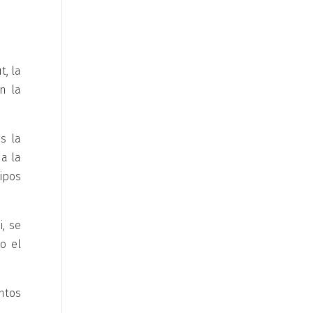
t, la
n la
s la
 a la
ipos
, se
o el
ntos