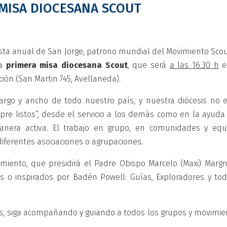
MISA DIOCESANA SCOUT
iesta anual de San Jorge, patrono mundial del Movimiento Scou
la
primera misa diocesana Scout
, que será
a las 16.30 h
e
ión (San Martin 745, Avellaneda).
argo y ancho de todo nuestro país, y nuestra diócesis no e
mpre listos”, desde el servicio a los demás como en la ayuda
era activa. El trabajo en grupo, en comunidades y equ
diferentes asociaciones o agrupaciones.
iento, que presidirá el Padre Obispo Marcelo (Maxi) Margni
 o inspirados por Badén Powell: Guías, Exploradores y tod
ts, siga acompañando y guiando a todos los grupos y movimie