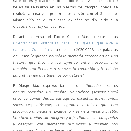
sacerdotes y diáconos de la diócesis. Gran cantidad de
fieles se reunieron en las puertas del templo, donde se
realizó la misa y la posterior procesión con el Santísimo.
Mismo sitio en el que hace 25 años se dio inicio a la
diócesis que hoy conocemos.
Durante la misa, el Padre Obispo Maxi compartió las
Orientaciones Pastorales para una Iglesia que vive y
celebra la Comunión
para el trienio 2026-2028: Las palabras
del lema
“expresan no sólo la memoria agradecida de una
historia que Dios ha ido tejiendo entre nosotros, sino
también una llamada a renovar la comunión y la misión
para el tiempo que tenemos por delante”.
El Obispo Maxi expresó también que
“también nosotros
hemos recorrido un camino: Veinticinco (sesentaicinco)
años de comunidades, parroquias, escuelas, movimientos,
sacerdotes, diáconos, consagrados y laicos que han
procurado anunciar el Evangelio y servir a nuestro pueblo.
Veinticinco años con alegrías y dificultades, con búsquedas
y desafíos, con momentos luminosos y también con
fragilidades. Y al mirar hacia atrás, podemos reconocer que