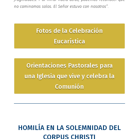
no caminamos solos. El Señor estuvo con nosotros”
.
Fotos de la Celebración
Eucarística
Orientaciones Pastorales para
una Iglesia que vive y celebra la
Comunión
HOMILÍA EN LA SOLEMNIDAD DEL
CORPUS CHRISTI