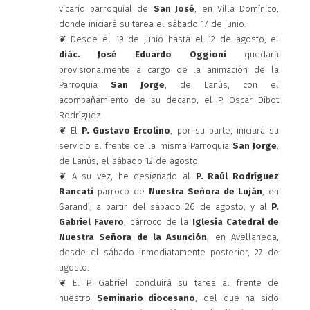
vicario parroquial de
San José
, en Villa Domínico,
donde iniciará su tarea el sábado 17 de junio.
❦ Desde el 19 de junio hasta el 12 de agosto, el
diác. José Eduardo Oggioni
quedará
provisionalmente a cargo de la animación de la
Parroquia
San Jorge
, de Lanús, con el
acompañamiento de su decano, el P. Oscar Dibot
Rodríguez.
❦ El
P. Gustavo Ercolino
, por su parte, iniciará su
servicio al frente de la misma Parroquia
San Jorge
,
de Lanús, el sábado 12 de agosto.
❦ A su vez, he designado al
P. Raúl Rodríguez
Rancati
párroco de
Nuestra Señora de Luján
, en
Sarandí, a partir del sábado 26 de agosto, y al
P.
Gabriel Favero
, párroco de la
Iglesia Catedral de
Nuestra Señora de la Asunción
, en Avellaneda,
desde el sábado inmediatamente posterior, 27 de
agosto.
❦ El P. Gabriel concluirá su tarea al frente de
nuestro
Seminario diocesano
, del que ha sido