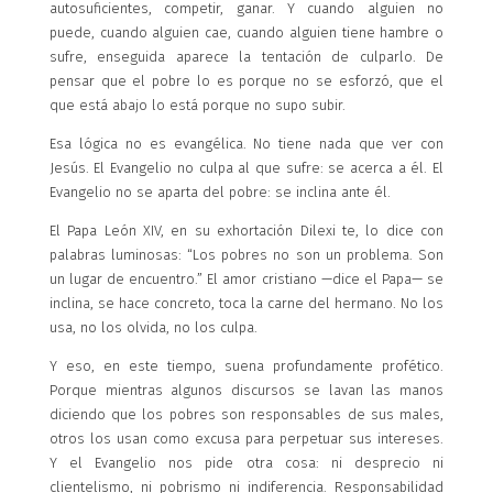
autosuficientes, competir, ganar. Y cuando alguien no
puede, cuando alguien cae, cuando alguien tiene hambre o
sufre, enseguida aparece la tentación de culparlo. De
pensar que el pobre lo es porque no se esforzó, que el
que está abajo lo está porque no supo subir.
Esa lógica no es evangélica. No tiene nada que ver con
Jesús. El Evangelio no culpa al que sufre: se acerca a él. El
Evangelio no se aparta del pobre: se inclina ante él.
El Papa León XIV, en su exhortación Dilexi te, lo dice con
palabras luminosas: “Los pobres no son un problema. Son
un lugar de encuentro.” El amor cristiano —dice el Papa— se
inclina, se hace concreto, toca la carne del hermano. No los
usa, no los olvida, no los culpa.
Y eso, en este tiempo, suena profundamente profético.
Porque mientras algunos discursos se lavan las manos
diciendo que los pobres son responsables de sus males,
otros los usan como excusa para perpetuar sus intereses.
Y el Evangelio nos pide otra cosa: ni desprecio ni
clientelismo, ni pobrismo ni indiferencia. Responsabilidad