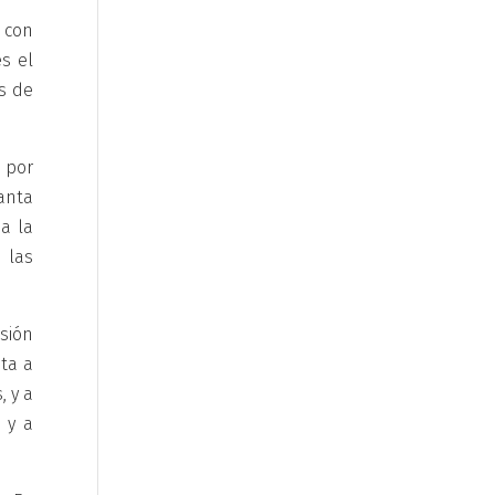
ó con
s el
es de
 por
Santa
a la
 las
esión
ta a
, y a
 y a