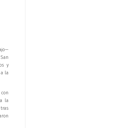
ajo—
 San
os y
a la
n con
a la
ntras
aron