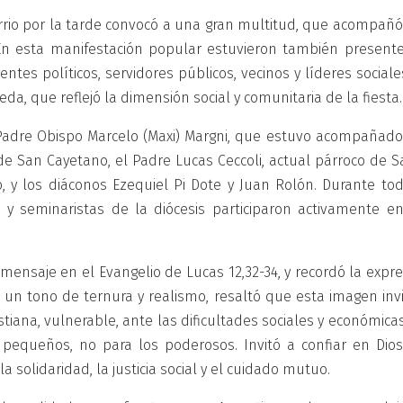
barrio por la tarde convocó a una gran multitud, que acompañ
. En esta manifestación popular estuvieron también presente
entes políticos, servidores públicos, vecinos y líderes social
da, que reflejó la dimensión social y comunitaria de la fiesta.
l Padre Obispo Marcelo (Maxi) Margni, que estuvo acompañado
 de San Cayetano, el Padre Lucas Ceccoli, actual párroco de 
, y los diáconos Ezequiel Pi Dote y Juan Rolón. Durante tod
y seminaristas de la diócesis participaron activamente en
mensaje en el Evangelio de Lucas 12,32-34, y recordó la expr
un tono de ternura y realismo, resaltó que esta imagen invi
stiana, vulnerable, ante las dificultades sociales y económicas
pequeños, no para los poderosos. Invitó a confiar en Dios
a solidaridad, la justicia social y el cuidado mutuo.