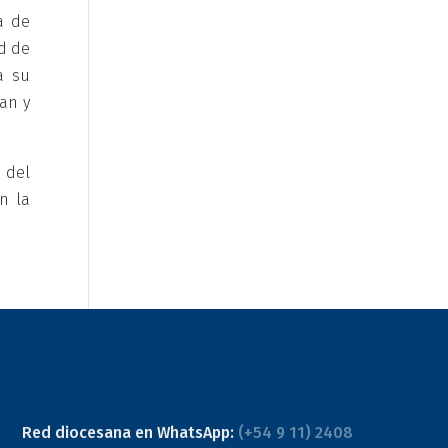
a de
d de
a su
an y
 del
n la
Red diocesana en WhatsApp:
(+54 9 11) 2408