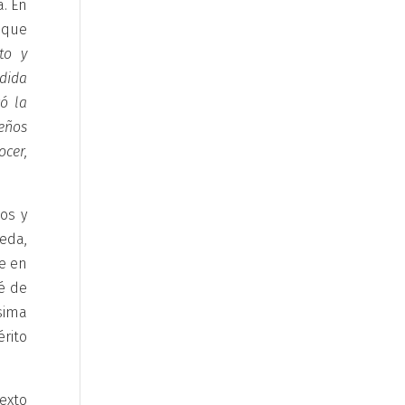
a. En
 que
to y
rdida
có la
eños
cer,
os y
neda,
e en
é de
sima
rito
exto