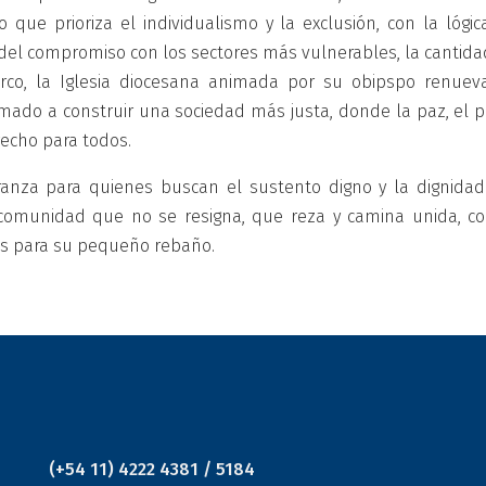
ue prioriza el individualismo y la exclusión, con la lógic
 del compromiso con los sectores más vulnerables, la cantida
rco, la Iglesia diocesana animada por su obipspo renuev
amado a construir una sociedad más justa, donde la paz, el p
erecho para todos.
anza para quienes buscan el sustento digno y la dignidad
comunidad que no se resigna, que reza y camina unida, co
os para su pequeño rebaño.
(+54 11) 4222 4381 / 5184