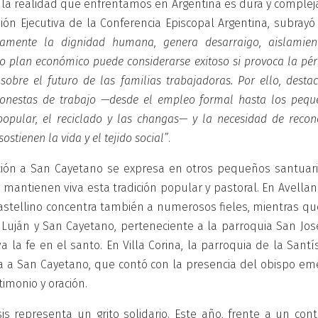
e la realidad que enfrentamos en Argentina es dura y complej
ión Ejecutiva de la Conferencia Episcopal Argentina, subrayó
damente la dignidad humana, genera desarraigo, aislamien
 o plan económico puede considerarse exitoso si provoca la pé
obre el futuro de las familias trabajadoras. Por ello, desta
honestas de trabajo —desde el empleo formal hasta los pequ
opular, el reciclado y las changas— y la necesidad de recono
stienen la vida y el tejido social”
.
ión a San Cayetano se expresa en otros pequeños santuari
 mantienen viva esta tradición popular y pastoral. En Avella
Castellino concentra también a numerosos fieles, mientras qu
 Luján y San Cayetano, perteneciente a la parroquia San Jos
la fe en el santo. En Villa Corina, la parroquia de la Santí
 a San Cayetano, que contó con la presencia del obispo emé
imonio y oración.
s representa un grito solidario. Este año, frente a un cont