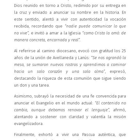
Dios reunido en torno a Cristo, redimido por su entrega en
la cruz y enviado a anunciar su nombre en la historia. En
este sentido, alentó a vivir con autenticidad la vocación
recibida, recordando que
“nadie puede comunicar lo que
no vive”,
e invitó a amar a la Iglesia
“como Cristo la amó: de
manera concreta, encarnada y real”.
Al referirse al camino diocesano, evocó con gratitud los 25
años de la unión de Avellaneda y Lanús:
“Se nos agrandó la
mesa, se sumaron nuevos rostros y aprendimos a caminar
hacia un solo corazón y una sola alma”
, expresó,
destacando la riqueza de esta comunión que sigue siendo
un don y una tarea.
Asimismo, subrayó la necesidad de una fe convencida para
anunciar el Evangelio en el mundo actual:
“El contenido no
cambia, aunque debamos renovar el lenguaje”,
afirmó,
alentando a sostener con claridad y valentía la misión
evangelizadora.
Finalmente, exhortó a vivir una Pascua auténtica, que