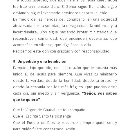
Y a todos ustedes, queridos hermanos, esta celebración
les trae un mensaje claro: El Señor sigue llamando; sigue
enviando; sigue levantando servidores para su pueblo.
En medio de las heridas del Conurbano, en una sociedad
atravesada por la soledad, la desigualdad, la violencia y la
incertidumbre, Dios sigue haciendo brotar ministerios que
reconstruyen comunidad, que encienden esperanza, que
acompañan en silencio, que dignifican la vida.
Recibamos este don con gratitud y con responsabilidad.
9. Un pedido y una bendición
Ezequiel, hijo querido, que tu corazón quede todavía más
unido al de Jesús para siempre. Que vivas tu ministerio
desde la verdad, desde la humildad, desde la oración y
desde la cercanía con los más frágiles. Que puedas decir
cada día, sin miedo y sin vergüenza:
“Señor, vos sabés
que te quiero”
.
Que la Virgen de Guadalupe te acompañe.
Que el Espíritu Santo te sostenga.
Que el Pueblo de Dios te recuerde siempre quién sos y
para quién fuiste consagrado. Amén.