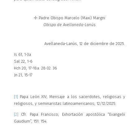
☩ Padre Obispo Marcelo (Maxi) Margni
Obispo de Avellaneda-Lanús
Avellaneda-Lanús, 12 de diciembre de 2025.
Is 61, 1-3a
Sal 22, 1-6
Hch 20, 17-18a. 28-32. 36
Jn 21, 15-17
[1]
Papa León XIV; Mensaje a los sacerdotes, religiosas y
religiosos, y seminaristas latinoamericanos; 12/12/2025.
[2]
Cfr. Papa Francisco; Exhortación apostólica “Evangelii
Gaudium”, 151. 154.