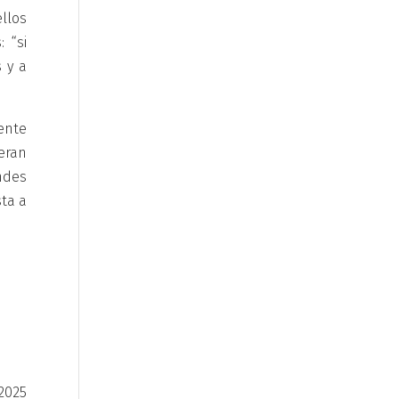
llos
 “si
 y a
ente
eran
ndes
ta a
2025