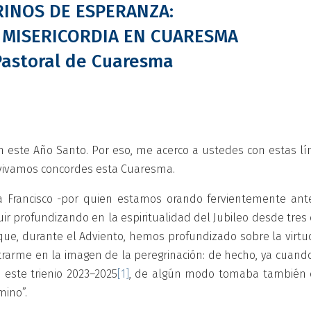
INOS DE ESPERANZA:
 MISERICORDIA EN CUARESMA
Pastoral de Cuaresma
 este Año Santo. Por eso, me acerco a ustedes con estas lí
 vivamos concordes esta Cuaresma.
a Francisco -por quien estamos orando fervientemente ant
ir profundizando en la espiritualidad del Jubileo desde tres 
 que, durante el Adviento, hemos profundizado sobre la virtu
ntrarme en la imagen de la peregrinación: de hecho, ya cuand
 este trienio 2023–2025
[1]
, de algún modo tomaba también 
mino”.