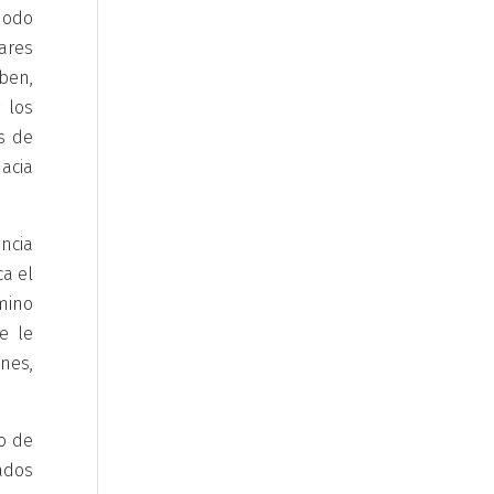
 modo
ares
ben,
 los
s de
acia
ncia
ca el
amino
e le
nes,
o de
ados