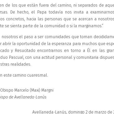
en de los que están fuera del camino, ni separados de aque
as. De hecho, el Papa todavía nos invita a examinarnos:
os concretos, hacia las personas que se acercan a nosotros
te se sienta parte de la comunidad o si la marginamos.”
ara nosotros el paso a ser comunidades que toman decididam
por abrir la oportunidad de la esperanza para muchos que esp
ficado y Resucitado encontrarnos en torno a Él en las gra
iduo Pascual, con una actitud personal y comunitaria dispues
stras realidades.
en este camino cuaresmal.
Obispo Marcelo (Maxi) Margni
ispo de Avellaneda-Lanús
Avellaneda-Lanús, domingo 2 de marzo de 