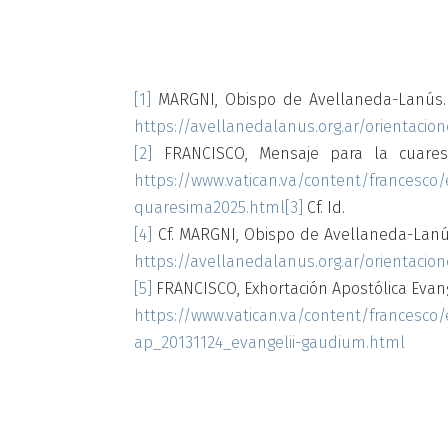
[1]
MARGNI, Obispo de Avellaneda-Lanús. O
https://avellanedalanus.org.ar/orientacio
[2]
FRANCISCO, Mensaje para la cuares
https://www.vatican.va/content/frances
quaresima2025.html
[3]
Cf. Id.
[4]
Cf. MARGNI, Obispo de Avellaneda-Lanús
https://avellanedalanus.org.ar/orientacio
[5]
FRANCISCO, Exhortación Apostólica Evan
https://www.vatican.va/content/francesc
ap_20131124_evangelii-gaudium.html