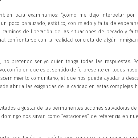
?
mbién para examinarnos: “¿cómo me dejo interpelar por 
un poco paralizado, estático, con miedo y falta de esperanz
 caminos de liberación de las situaciones de pecado y falt
mal confrontarse con la realidad concreta de algún inmigran
 no pretendo ser yo quien tenga todas las respuestas. Po
ivo, confío en que es el sentido de fe presente en todos noso
discernimiento comunitario, el que nos puede ayudar a descu
de abrir a las exigencias de la caridad en estas complejas h
vitados a gustar de las permanentes acciones salvadoras de 
da domingo nos sirvan como “estaciones” de referencia en nue
erto, con Jesús, el Espíritu nos conduce para renovar nue