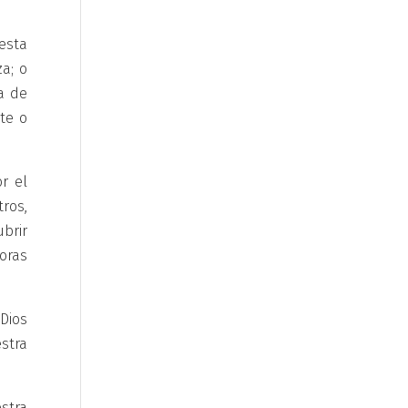
esta
a; o
a de
te o
r el
tros,
brir
oras
Dios
stra
stra