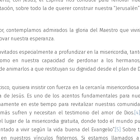
ntación, sobre todo la de querer construir nuestra “Jerusalén
or, contemplamos admirados la gloria del Maestro que vivir
novar nuestra esperanza.
vitados especialmente a profundizar en la misericordia, tant
como en nuestra capacidad de perdonar a los hermanos
 de animarlos a que restituyan su dignidad desde el plan de D
co, quisiera insistir con fuerza en la cercanía misericordios
ia de Jesús. Es uno de los acentos fundamentales para nue
enamente en este tiempo para revitalizar nuestras comunida
ás sufren y necesitan el testimonio del amor de Dios.
[4]
r el lugar de la misericordia gratuita, donde todo el mundo 
ntado a vivir según la vida buena del Evangelio”.
[5]
Sobre t
 en nuestros vínculos fraternos. Si estamos llamados a