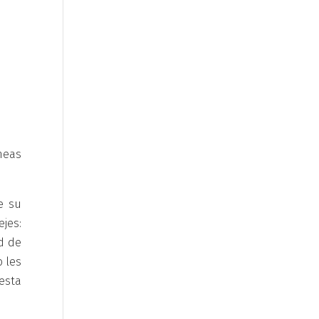
neas
e su
ejes:
d de
o les
esta