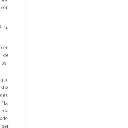
” con
á su
o en
, de
ios.
a que
stra
des,
“La
pueda
odo,
 ser