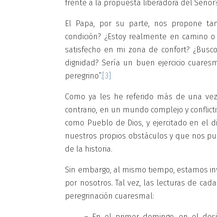
frente a la propuesta liberadora del Señor
El Papa, por su parte, nos propone ta
condición? ¿Estoy realmente en camino o 
satisfecho en mi zona de confort? ¿Busco
dignidad? Sería un buen ejercicio cuares
peregrino”.
[3]
Como ya les he referido más de una vez,
contrario, en un mundo complejo y conflict
como Pueblo de Dios, y ejercitado en el 
nuestros propios obstáculos y que nos pue
de la historia.
Sin embargo, al mismo tiempo, estamos in
por nosotros. Tal vez, las lecturas de ca
peregrinación cuaresmal:
– En el primer domingo, en el desi