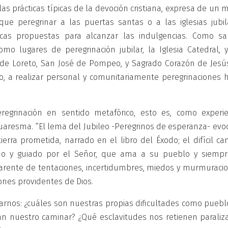
las prácticas típicas de la devoción cristiana, expresa de un
que peregrinar a las puertas santas o a las iglesias jubil
ticas propuestas para alcanzar las indulgencias. Como sa
o lugares de peregrinación jubilar, la Iglesia Catedral, y
de Loreto, San José de Pompeo, y Sagrado Corazón de Jesú
o, a realizar personal y comunitariamente peregrinaciones h
regrinación en sentido metafórico, esto es, como experie
Cuaresma. “El lema del Jubileo -Peregrinos de esperanza- evo
tierra prometida, narrado en el libro del Éxodo; el difícil c
rido y guiado por el Señor, que ama a su pueblo y siempr
arente de tentaciones, incertidumbres, miedos y murmuracio
ones providentes de Dios.
nos: ¿cuáles son nuestras propias dificultades como puebl
n nuestro caminar? ¿Qué esclavitudes nos retienen paraliz