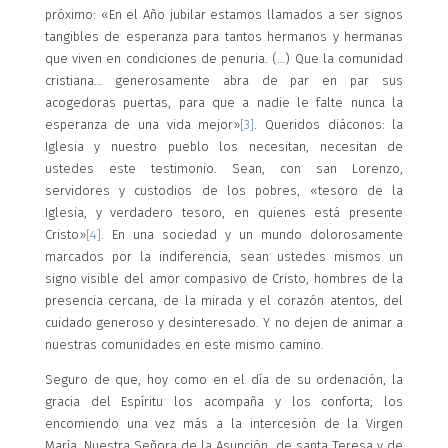
próximo: «En el Año jubilar estamos llamados a ser signos
tangibles de esperanza para tantos hermanos y hermanas
que viven en condiciones de penuria. (…) Que la comunidad
cristiana… generosamente abra de par en par sus
acogedoras puertas, para que a nadie le falte nunca la
esperanza de una vida mejor»
[3]
. Queridos diáconos: la
Iglesia y nuestro pueblo los necesitan, necesitan de
ustedes este testimonio. Sean, con san Lorenzo,
servidores y custodios de los pobres, «tesoro de la
Iglesia, y verdadero tesoro, en quienes está presente
Cristo»
[4]
. En una sociedad y un mundo dolorosamente
marcados por la indiferencia, sean ustedes mismos un
signo visible del amor compasivo de Cristo, hombres de la
presencia cercana, de la mirada y el corazón atentos, del
cuidado generoso y desinteresado. Y no dejen de animar a
nuestras comunidades en este mismo camino.
Seguro de que, hoy como en el día de su ordenación, la
gracia del Espíritu los acompaña y los conforta; los
encomiendo una vez más a la intercesión de la Virgen
María, Nuestra Señora de la Asunción, de santa Teresa y de